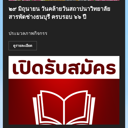
๒๙ มิถุนายน วันคล้ายวันสถาปนาวิทยาลัย
สารพัดช่างธนบุรี ครบรอบ ๖๖ ปี
ประมวลภาพกิจกรร
ดูรายละเอียด