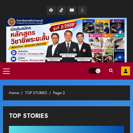
Skip
Facebook
Tiktok
Youtube
Line
to
content
Primary
Menu
Home
TOP STORIES
Page 2
TOP STORIES