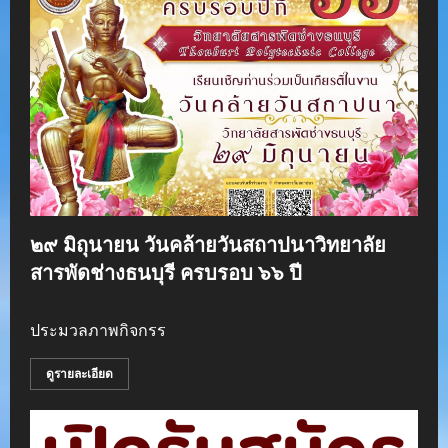
๒๙ มิถุนายน วันคล้ายวันสถาปนาวิทยาลัย
สารพัดช่างธนบุรี ครบรอบ ๖๖ ปี
ประมวลภาพกิจกรร
ดูรายละเอียด